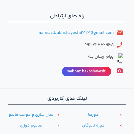
راه های ارتباطی
mahnaz.bakhshayeshi2020@gmail.com
email
09372489948
phone
پیام رسان بله
photo_camera
mahnaz.bakhshayeshi
لینک های کاربردی
دور‌ها
مدل سازی و دوخت مانتو
chevron_left
chevron_left
دوره نخبگان
ضخیم دوزی
chevron_left
chevron_left