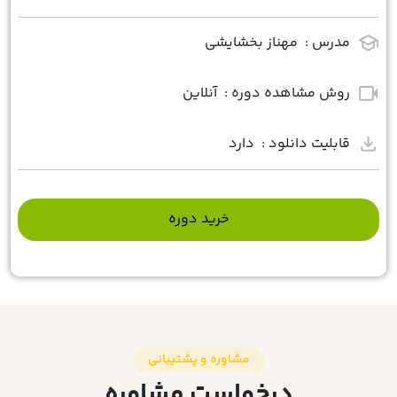
school
مدرس :
مهناز بخشایشی
videocam
روش مشاهده دوره :
آنلاین
download
قابلیت دانلود :
دارد
خرید دوره
مشاوره و پشتیبانی
درخواست مشاوره