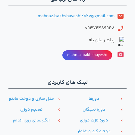
mahnaz.bakhshayeshi2020@gmail.com
email
09372489948
phone
پیام رسان بله
photo_camera
mahnaz.bakhshayeshi
لینک های کاربردی
دور‌ها
مدل سازی و دوخت مانتو
chevron_left
chevron_left
دوره نخبگان
ضخیم دوزی
chevron_left
chevron_left
دوره نازک دوزی
الگو سازی روی اندام
chevron_left
chevron_left
دوخت کت و شلوار
chevron_left