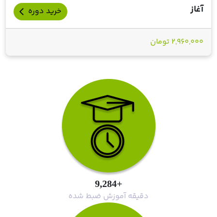
آغاز
خرید دوره
arrow_back_ios
2,960,000 تومان
+9,284
دقیقه آموزش ضبط شده